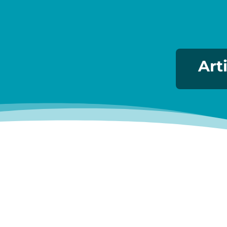
Art
Le Foyer Rural vous invite vendredi 12 j
d'amener votre repas à partager et vos 