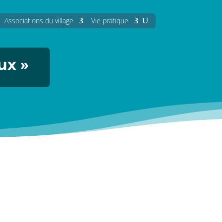
Associations du village
Vie pratique
ux »
ente et de convivialité, il vous suffit
ssons sont offertes par le...