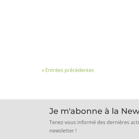
Le Syndicat des Eaux du Soissonnais et
à la normale est prévue en fin de jour
« Entrées précédentes
Je m'abonne à la New
Tenez-vous informé des dernières actu
newsletter !