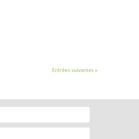
 perturbations sont en cours. Un retour
Entrées suivantes »