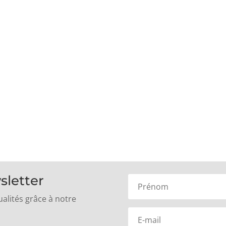
 du Valois (SESV) intervient actuellement sur le réseau, des
née.
sletter
alités grâce à notre