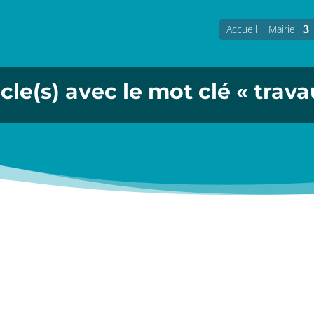
Accueil
Mairie
icle(s) avec le mot clé « trava
uin pour la fête des voisins, Venez partager un moment de dét
couverts. Des barbecues seront à votre disposition. Les boi