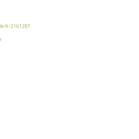
gle-fr-2161287
r