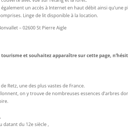
ouverte avec vue sur l’étang et la forêt.
également un accès à Internet en haut débit ainsi qu’une p
comprises. Linge de lit disponible à la location.
onvallet – 02600 St Pierre Aigle
 tourisme et souhaitez apparaître sur cette page, n’hési
êt de Retz, une des plus vastes de France.
 sillonnent, on y trouve de nombreuses essences d’arbres do
oire.
,
 datant du 12e siècle ,