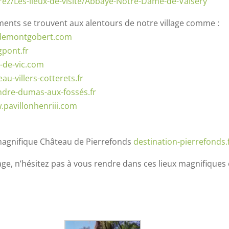
rez/Les-lieux-de-visite/Abbaye-Notre-Dame-de-Valsery
ents se trouvent aux alentours de notre village comme :
demontgobert.com
pont.fr
-de-vic.com
u-villers-cotterets.fr
ndre-dumas-aux-fossés.fr
pavillonhenriii.com
 magnifique Château de Pierrefonds
destination-pierrefonds.
ge, n’hésitez pas à vous rendre dans ces lieux magnifiques e