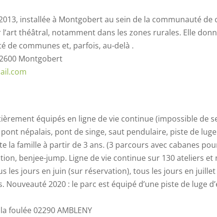
013, installée à Montgobert au sein de la communauté de 
l’art théâtral, notamment dans les zones rurales. Elle donn
é de communes et, parfois, au-delà .
 02600 Montgobert
ail.com
èrement équipés en ligne de vie continue (impossible de se
, pont népalais, pont de singe, saut pendulaire, piste de lu
te la famille à partir de 3 ans. (3 parcours avec cabanes pou
tion, benjee-jump. Ligne de vie continue sur 130 ateliers et 
s les jours en juin (sur réservation), tous les jours en juill
 Nouveauté 2020 : le parc est équipé d’une piste de luge d’é
e la foulée 02290 AMBLENY