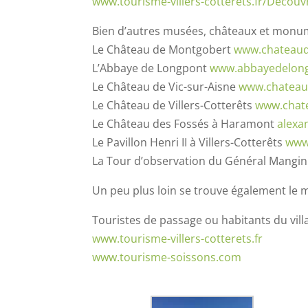
www.tourisme-villers-cotterets.fr/Decouv
Bien d’autres musées, châteaux et monum
Le Château de Montgobert
www.chateau
L’Abbaye de Longpont
www.abbayedelong
Le Château de Vic-sur-Aisne
www.chateau
Le Château de Villers-Cotterêts
www.chatea
Le Château des Fossés à Haramont
alexa
Le Pavillon Henri II à Villers-Cotterêts
www.
La Tour d’observation du Général Mangin
Un peu plus loin se trouve également le
Touristes de passage ou habitants du villa
www.tourisme-villers-cotterets.fr
www.tourisme-soissons.com